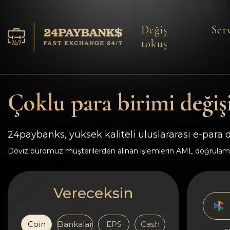
Değiş
Serv
tokuş
Servisler
Rezervler
Çoklu para birimi değiş
Ortaklara
24paybanks, yüksek kaliteli uluslararası e-para
Geri bildirimler
Döviz büromuz müşterilerden alınan işlemlerin AML doğrulam
Kurallar
Vereceksin
AML/CFT
Coin
Bankalar
EPS
Cash