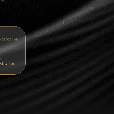
Dogecoin
Dash
Solana
Polygon (POL)
-02 03:24:48
Ethereum classic (ETC)
Cardano (ADA)
.
kkürler
Bitcoin Cash
Bitcoin SV (BSV)
Arbitrum
Optimism (OP)
Cosmos (ATOM)