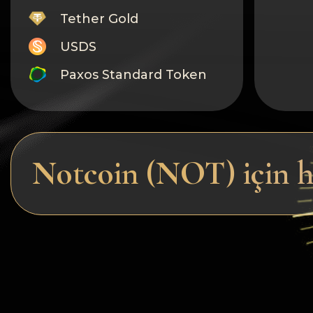
Tether Gold
USDS
Paxos Standard Token
Monero
Tron
Litecoin
Notcoin (NOT) için hı
GRAM
Notcoin (NOT)
BNB BEP20
Stellar
Ripple