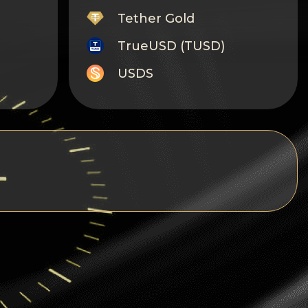
Tether Gold
TrueUSD (TUSD)
USDS
Monero
Tron
Litecoin
GRAM
Notcoin (NOT)
BNB BEP20
Stellar
Ripple