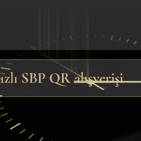
zlı SBP QR alışverişi