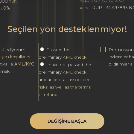
000
Yedek: 2 903 356 832.14 NOT
RUR
1 RUR - 34.493893 N
0%
Kurs:
m:
Seçilen yön desteklenmiyor!
ul ediyorum
Passed the
Promosyonl
işim koşullarını
.
indirimler h
preliminary
AML check
tika ile
AML/KYC
bildirimler al
I have not passed the
ılmak.
preliminary
AML check
and accept all
associated
risks, as well as the terms
of refund
DEĞIŞIME BAŞLA