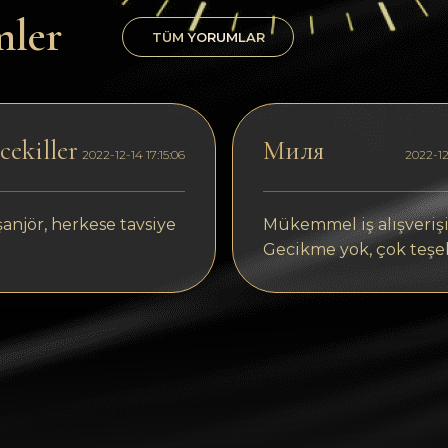
mler
TÜM YORUMLAR
ekiller
Миля
2022-12-14 17:15:06
2022-12
anjör, herkese tavsiye
Mükemmel iş alışverişi
)
Gecikme yok, çok teşe