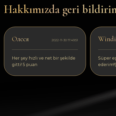
Dogecoin
Hakkımızda geri bildiri
Dash
Solana
Polygon (POL)
Олеся
Windic
2022-11-30 17:49:51
Ethereum classic (ETC)
Cardano (ADA)
Her şey hızlı ve net bir şekilde
Süper eş
gitti! 5 puan
ederim!!
Bitcoin Cash
Bitcoin SV (BSV)
Arbitrum
Optimism (OP)
Cosmos (ATOM)