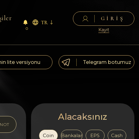
şiler
GIRIŞ
TR
0
Kayıt
nin lite versiyonu
Telegram botumuz
Alacaksınız
NOT
Coin
Bankalar
EPS
Cash