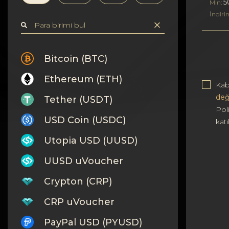
Gizlilik
5
Min:
İndiri
Kişiler
Wiki
Bitcoin (BTC)
Ethereum (ETH)
FAQ
Kab
değ
Tether (USDT)
İtibar
Poli
USD Coin (USDC)
kat
Site Haritası
Utopia USD (UUSD)
UUSD uVoucher
Crypton (CRP)
CRP uVoucher
PayPal USD (PYUSD)