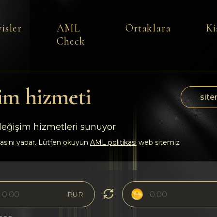
isler
AML
Ortaklara
Ki
Check
im hizmeti
site
 değişim hizmetleri sunuyor
asını yapar. Lütfen okuyun
AML politikası
web sitemiz
RUR