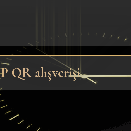
P QR alışverişi