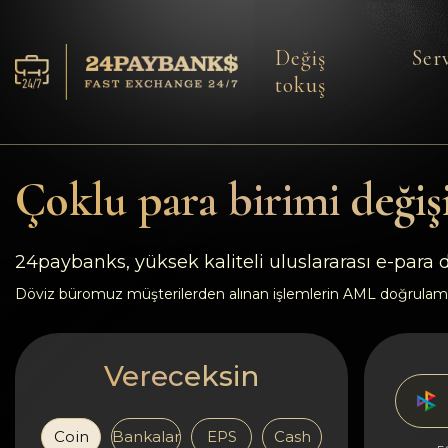
Değiş
Serv
tokuş
Servisler
Rezervler
Çoklu para birimi değiş
Ortaklara
24paybanks, yüksek kaliteli uluslararası e-para
Geri bildirimler
Döviz büromuz müşterilerden alınan işlemlerin AML doğrulam
Kurallar
Vereceksin
AML/CFT
Coin
Bankalar
EPS
Cash