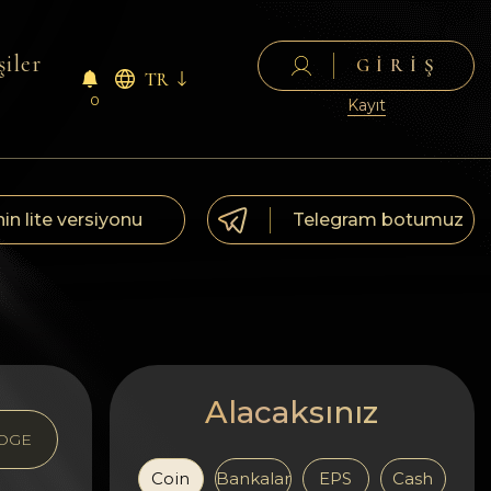
şiler
GIRIŞ
TR
0
Kayıt
nin lite versiyonu
Telegram botumuz
Alacaksınız
OGE
Coin
Bankalar
EPS
Cash