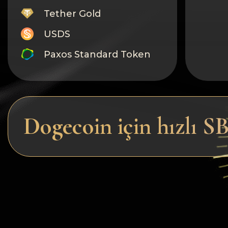
Tether Gold
USDS
Paxos Standard Token
Monero
Tron
Litecoin
Dogecoin için hızlı SB
GRAM
Notcoin (NOT)
BNB BEP20
Stellar
Ripple