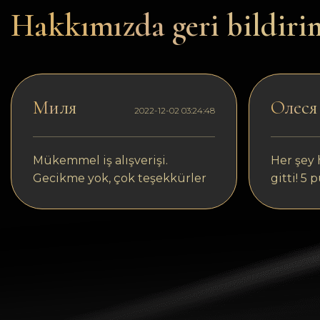
Dogecoin
Hakkımızda geri bildiri
Dash
Solana
Polygon (POL)
Миля
Олеся
2022-12-02 03:24:48
Ethereum classic (ETC)
Cardano (ADA)
Mükemmel iş alışverişi.
Her şey h
Gecikme yok, çok teşekkürler
gitti! 5 
Bitcoin Cash
Bitcoin SV (BSV)
Arbitrum
Optimism (OP)
Cosmos (ATOM)