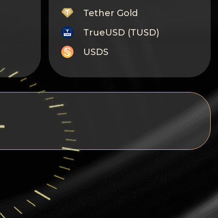
Tether Gold
TrueUSD (TUSD)
USDS
Monero
Tron
Litecoin
GRAM
Notcoin (NOT)
BNB BEP20
Stellar
Ripple