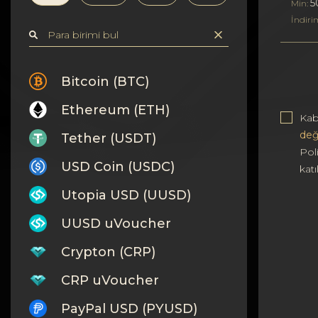
Gizlilik
5
Min:
İndiri
Kişiler
Wiki
Bitcoin (BTC)
Ethereum (ETH)
FAQ
Kab
değ
Tether (USDT)
İtibar
Poli
USD Coin (USDC)
kat
Site Haritası
Utopia USD (UUSD)
UUSD uVoucher
Crypton (CRP)
CRP uVoucher
PayPal USD (PYUSD)