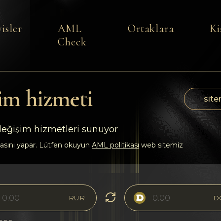
isler
AML
Ortaklara
Ki
Check
im hizmeti
site
 değişim hizmetleri sunuyor
asını yapar. Lütfen okuyun
AML politikası
web sitemiz
RUR
D