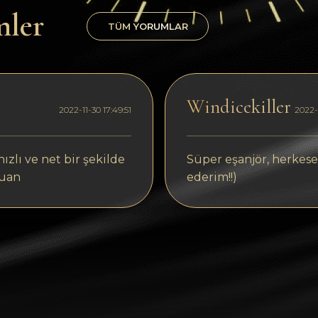
mler
TÜM YORUMLAR
Windicekiller
2022-11-30 17:49:51
2022-1
ızlı ve net bir şekilde
Süper eşanjör, herkese
puan
ederim!!)