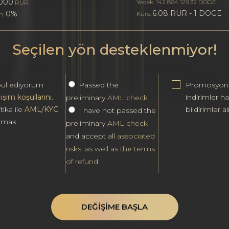
000
Yedek: 142 864 129.32 DOGE
RUR
6.08 RUR - 1 DOGE
0%
Kurs:
m:
Seçilen yön desteklenmiyor!
ul ediyorum
Passed the
Promosyonl
işim koşullarını
.
indirimler h
preliminary
AML check
tika ile
AML/KYC
bildirimler al
I have not passed the
ılmak.
preliminary
AML check
and accept all
associated
risks, as well as the terms
of refund
DEĞIŞIME BAŞLA