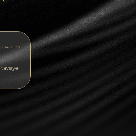
Dogecoin
Dash
Solana
Polygon (POL)
2-14 17:15:06
Ethereum classic (ETC)
Cardano (ADA)
 tavsiye
Bitcoin Cash
Bitcoin SV (BSV)
Arbitrum
Optimism (OP)
Cosmos (ATOM)