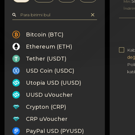
Gizlilik
5
Min:
İndiri
Kişiler
Wiki
Bitcoin (BTC)
Ethereum (ETH)
FAQ
Kab
değ
Tether (USDT)
İtibar
Poli
USD Coin (USDC)
kat
Site Haritası
Utopia USD (UUSD)
UUSD uVoucher
Crypton (CRP)
CRP uVoucher
PayPal USD (PYUSD)