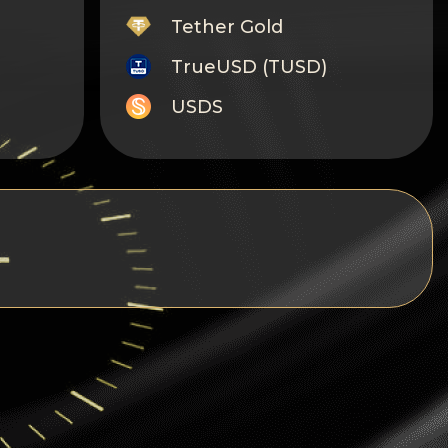
Tether Gold
TrueUSD (TUSD)
USDS
Monero
Tron
Litecoin
i
GRAM
Notcoin (NOT)
BNB BEP20
Stellar
Ripple