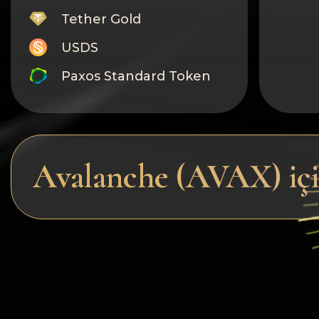
Tether Gold
USDS
Paxos Standard Token
Monero
Tron
Litecoin
Avalanche (AVAX) için
GRAM
Notcoin (NOT)
BNB BEP20
Stellar
Ripple