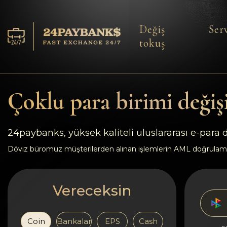
Değiş
Serv
tokuş
Servisler
Rezervler
Çoklu para birimi değiş
Ortaklara
24paybanks, yüksek kaliteli uluslararası e-para
Geri bildirimler
Döviz büromuz müşterilerden alınan işlemlerin AML doğrulam
Kurallar
Vereceksin
AML/CFT
Coin
Bankalar
EPS
Cash