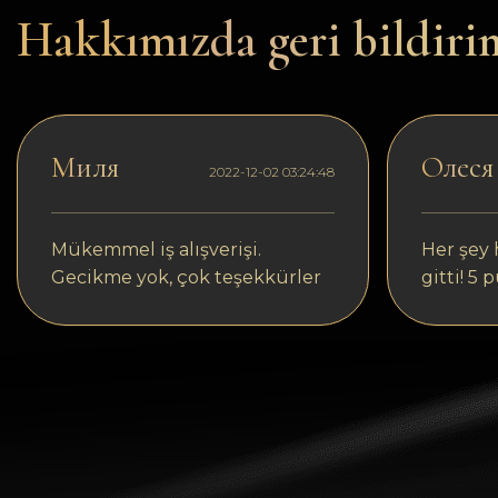
Dogecoin
Hakkımızda geri bildiri
Dash
Solana
Polygon (POL)
Миля
Олеся
2022-12-02 03:24:48
Ethereum classic (ETC)
Cardano (ADA)
Mükemmel iş alışverişi.
Her şey h
Gecikme yok, çok teşekkürler
gitti! 5 
Bitcoin Cash
Bitcoin SV (BSV)
Arbitrum
Optimism (OP)
Cosmos (ATOM)