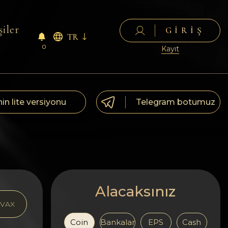
şiler
GIRIŞ
TR
0
Kayıt
nin lite versiyonu
Telegram botumuz
Alacaksınız
VAX
Coin
Bankalar
EPS
Cash