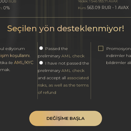
000
Yedek: 1 546 955.71 AVAX
RUR
563.09 RUR - 1 AVAX
0%
Kurs:
m:
Seçilen yön desteklenmiyor!
ul ediyorum
Passed the
Promosyonl
işim koşullarını
.
indirimler h
preliminary
AML check
tika ile
AML/KYC
bildirimler al
I have not passed the
ılmak.
preliminary
AML check
and accept all
associated
risks, as well as the terms
of refund
DEĞIŞIME BAŞLA