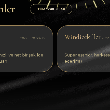
mler
TÜM YORUMLAR
Windicekiller
2022-11-30 17:49:51
2022-1
ızlı ve net bir şekilde
Süper eşanjör, herkese
puan
ederim!!)