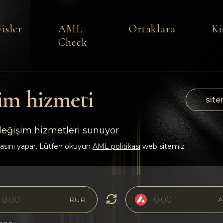
isler
AML
Ortaklara
Ki
Check
im hizmeti
site
 değişim hizmetleri sunuyor
asını yapar. Lütfen okuyun
AML politikası
web sitemiz
RUR
A