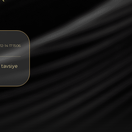
Dogecoin
Dash
Solana
Polygon (POL)
2-14 17:15:06
Ethereum classic (ETC)
Cardano (ADA)
 tavsiye
Bitcoin Cash
Bitcoin SV (BSV)
Arbitrum
Optimism (OP)
Cosmos (ATOM)