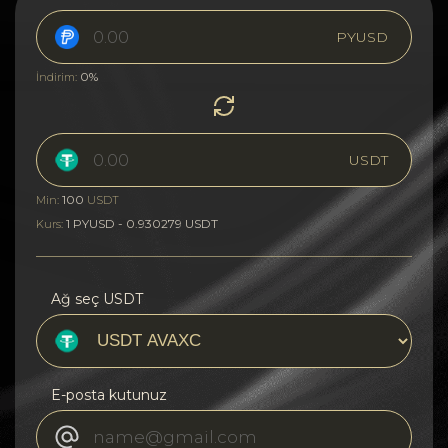
PYUSD
0%
İndirim:
USDT
100
Min:
USDT
1 PYUSD - 0.930279 USDT
Kurs:
Ağ seç USDT
E-posta kutunuz