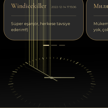
Windicekiller
Мил
2022-12-14 17:15:06
Süper eşanjör, herkese tavsiye
Mükemm
ederim!!)
yok, ço