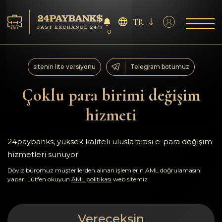
TR
0
Servisler
sitenin lite versiyonu
Telegram botumuz
Rezervler
Çoklu para birimi değişim
hizmeti
Ortaklara
Geri bildirimler
24paybanks, yüksek kaliteli uluslararası e-para değişim
hizmetleri sunuyor
Kurallar
Döviz büromuz müşterilerden alınan işlemlerin AML doğrulamasını
yapar. Lütfen okuyun
AML politikası
web sitemiz
AML/CFT
Vereceksin