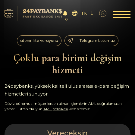
TR
0
Servisler
sitenin lite versiyonu
Telegram botumuz
Rezervler
Çoklu para birimi değişim
hizmeti
Ortaklara
Geri bildirimler
24paybanks, yüksek kaliteli uluslararası e-para değişim
hizmetleri sunuyor
Kurallar
Döviz büromuz müşterilerden alınan işlemlerin AML doğrulamasını
yapar. Lütfen okuyun
AML politikası
web sitemiz
AML/CFT
Vereceksin