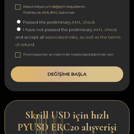
Kabul ediyorum
değişim koşullarını
.
Politika ile
AML/KYC
katılmak.
Passed the preliminary
AML check
I have not passed the preliminary
AML check
and accept all
associated risks, as well as the terms
of refund
Promosyonlar ve indirimler hakkında bildirimler alın
DEĞIŞIME BAŞLA
Skrill USD için hızlı
PYUSD ERC20 alışverişi