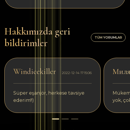
Hakkımızda geri
TÜM YORUMLAR
bildirimler
Windicekiller
Мил
2022-12-14 17:15:06
Süper eşanjör, herkese tavsiye
Mükemm
ederim!!)
yok, ço