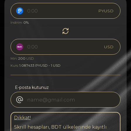
PYUSD
0%
İndirim:
USD
200
Min:
USD
1.087433 PYUSD - 1 USD
Kurs:
E-posta kutunuz
Dikkat!
Skrill hesapları, BDT ülkelerinde kayıtlı