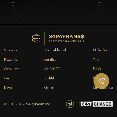
Servisler
Geri bildirimler
Haberler
Rezervler
Kurallar
Wiki
Ortaklara
AML/CFT
FAQ
Giriş
Gizlilik
İtibar
Kayıt
Kişiler
Site Haritası
© 2015-2026, 24Paybanks.me