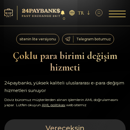
TR
0
Servisler
sitenin lite versiyonu
Telegram botumuz
Rezervler
Çoklu para birimi değişim
hizmeti
Ortaklara
Geri bildirimler
24paybanks, yüksek kaliteli uluslararası e-para değişim
hizmetleri sunuyor
Kurallar
Döviz büromuz müşterilerden alınan işlemlerin AML doğrulamasını
yapar. Lütfen okuyun
AML politikası
web sitemiz
AML/CFT
Vereceksin