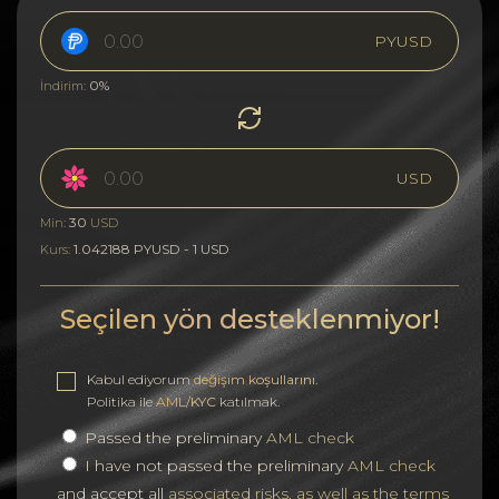
PYUSD
0%
İndirim:
USD
30
Min:
USD
1.042188 PYUSD - 1 USD
Kurs:
Seçilen yön desteklenmiyor!
Kabul ediyorum
değişim koşullarını
.
Politika ile
AML/KYC
katılmak.
Passed the preliminary
AML check
I have not passed the preliminary
AML check
and accept all
associated risks, as well as the terms