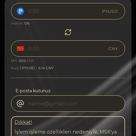
PYUSD
0%
İndirim:
CNY
500
Min:
CNY
1 PYUSD - 6.14 CNY
Kurs:
E-posta kutunuz
Dikkat!
İşlem işleme özellikleri nedeniyle, MSK'ya