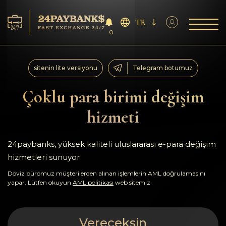
TR
0
Servisler
sitenin lite versiyonu
Telegram botumuz
Rezervler
Çoklu para birimi değişim
hizmeti
Ortaklara
Geri bildirimler
24paybanks, yüksek kaliteli uluslararası e-para değişim
hizmetleri sunuyor
Kurallar
Döviz büromuz müşterilerden alınan işlemlerin AML doğrulamasını
yapar. Lütfen okuyun
AML politikası
web sitemiz
AML/CFT
Vereceksin