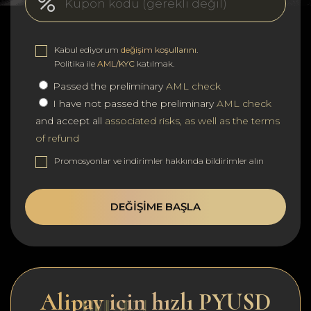
Kabul ediyorum
değişim koşullarını
.
Politika ile
AML/KYC
katılmak.
Passed the preliminary
AML check
I have not passed the preliminary
AML check
and accept all
associated risks, as well as the terms
of refund
Promosyonlar ve indirimler hakkında bildirimler alın
DEĞIŞIME BAŞLA
Alipay için hızlı PYUSD