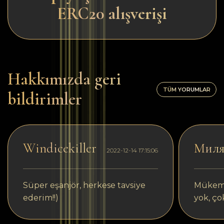
ERC20 alışverişi
Hakkımızda geri
TÜM YORUMLAR
bildirimler
Windicekiller
Мил
2022-12-14 17:15:06
Süper eşanjör, herkese tavsiye
Mükemm
ederim!!)
yok, ço