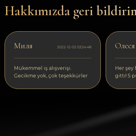
Dogecoin
Hakkımızda geri bildiri
Dash
Solana
Polygon (POL)
Миля
Олеся
2022-12-02 03:24:48
Ethereum classic (ETC)
Cardano (ADA)
Mükemmel iş alışverişi.
Her şey h
Gecikme yok, çok teşekkürler
gitti! 5 
Bitcoin Cash
Bitcoin SV (BSV)
Arbitrum
Optimism (OP)
Cosmos (ATOM)