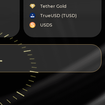
Tether Gold
TrueUSD (TUSD)
USDS
Monero
Tron
Litecoin
GRAM
Notcoin (NOT)
BNB BEP20
Stellar
Ripple