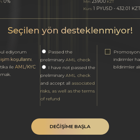
0%
23900
m:
Min:
KZT
1 PYUSD - 432.01 KZ
Kurs:
Seçilen yön desteklenmiyor!
ul ediyorum
Passed the
Promosyonl
işim koşullarını
.
indirimler h
preliminary
AML check
tika ile
AML/KYC
bildirimler al
I have not passed the
ılmak.
preliminary
AML check
and accept all
associated
risks, as well as the terms
of refund
DEĞIŞIME BAŞLA