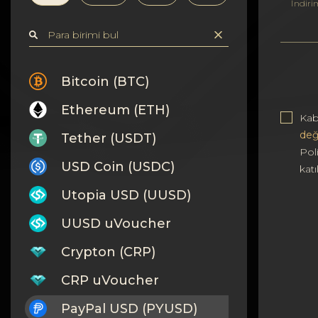
Gizlilik
İndiri
Kişiler
Wiki
Bitcoin (BTC)
Ethereum (ETH)
FAQ
Kab
değ
Tether (USDT)
İtibar
Poli
USD Coin (USDC)
kat
Site Haritası
Utopia USD (UUSD)
UUSD uVoucher
Crypton (CRP)
CRP uVoucher
PayPal USD (PYUSD)