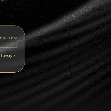
Dogecoin
Dash
Solana
Polygon (POL)
2-14 17:15:06
Ethereum classic (ETC)
Cardano (ADA)
 tavsiye
Bitcoin Cash
Bitcoin SV (BSV)
Arbitrum
Optimism (OP)
Cosmos (ATOM)