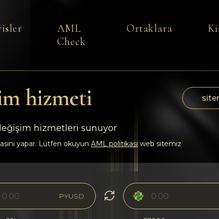
isler
AML
Ortaklara
Ki
Check
im hizmeti
site
 değişim hizmetleri sunuyor
asını yapar. Lütfen okuyun
AML politikası
web sitemiz
PYUSD