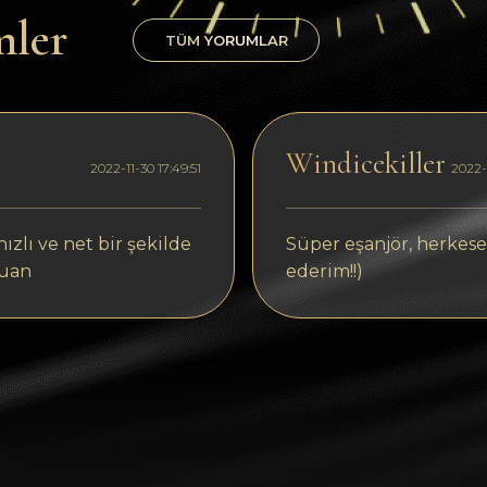
mler
TÜM YORUMLAR
Windicekiller
2022-11-30 17:49:51
2022-1
ızlı ve net bir şekilde
Süper eşanjör, herkese
puan
ederim!!)