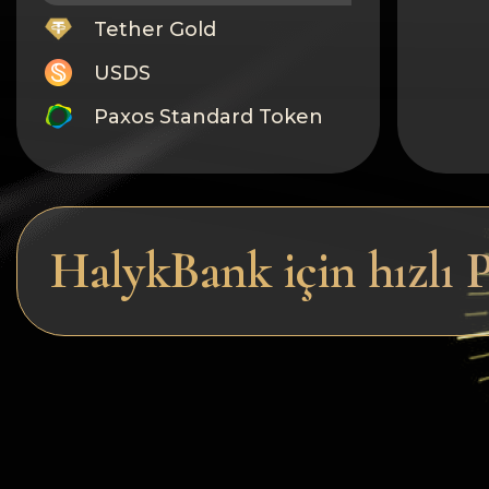
Tether Gold
USDS
Paxos Standard Token
Monero
Tron
Litecoin
HalykBank için hızlı
GRAM
Notcoin (NOT)
BNB BEP20
Stellar
Ripple