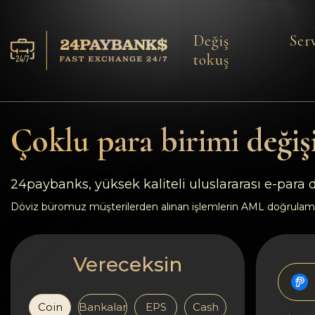
Değiş
Serv
tokuş
Servisler
Rezervler
Çoklu para birimi değiş
Ortaklara
24paybanks, yüksek kaliteli uluslararası e-para
Geri bildirimler
Döviz büromuz müşterilerden alınan işlemlerin AML doğrulam
Kurallar
Vereceksin
AML/CFT
Coin
Bankalar
EPS
Cash