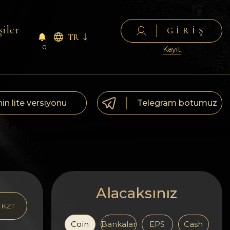
şiler
GIRIŞ
TR
0
Kayıt
nin lite versiyonu
Telegram botumuz
Alacaksınız
KZT
Coin
Bankalar
EPS
Cash