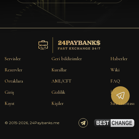
Gizlilik
Kişiler
Wiki
FAQ
Servisler
Geri bildirimler
Haberler
İtibar
Rezervler
Kurallar
Wiki
Ortaklara
AML/CFT
FAQ
Site Haritası
Giriş
Gizlilik
İtibar
Kayıt
Kişiler
Site Haritası
© 2015-2026, 24Paybanks.me