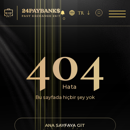
TR
0
404
Servisler
Rezervler
Ortaklara
Geri bildirimler
Hata
Kurallar
Bu sayfada hiçbir şey yok
AML/CFT
ANA SAYFAYA GIT