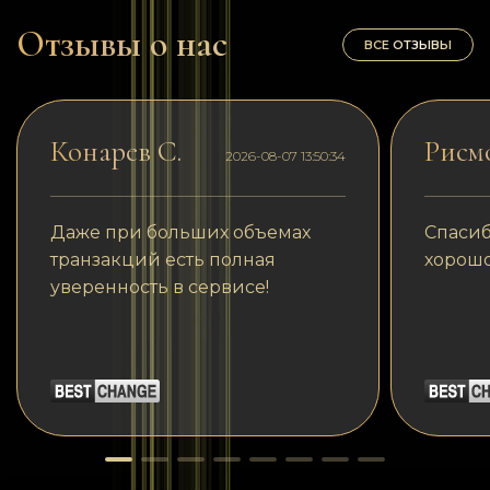
Отзывы о нас
ВСЕ ОТЗЫВЫ
Конарев С.
Рисм
2026-08-07 13:50:34
Даже при больших объемах
Спасиб
транзакций есть полная
хорошо
уверенность в сервисе!