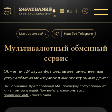
RU
0
Сервисы
Lite версия сайта
Наш бот Telegram
Резервы
Мультивалютный обменный
сервис
Партнёрам
Отзывы
Обменник 24paybanks предлагает качественные
услуги обмена международных электронных денег
Правила
Наш обменный пункт проводит AML-проверку поступающих от
клиентов транзакций. Пожалуйста, ознакомьтесь с
политикой AML
нашего сайта
AML/CFT