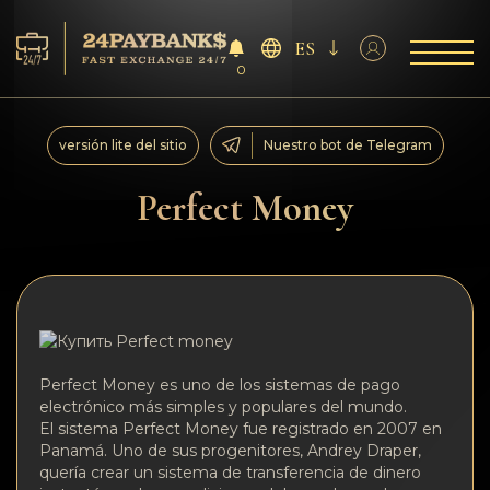
ES
0
Servicios
versión lite del sitio
Nuestro bot de Telegram
Reservas
Perfect Money
Para los socios
Reseñas
Reglas
Perfect Money es uno de los sistemas de pago
electrónico más simples y populares del mundo.
AML/CFT
El sistema Perfect Money fue registrado en 2007 en
Panamá. Uno de sus progenitores, Andrey Draper,
quería crear un sistema de transferencia de dinero