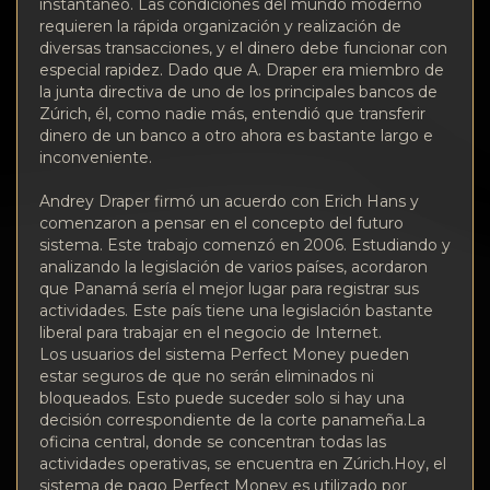
Confidencialidad
instantáneo. Las condiciones del mundo moderno
requieren la rápida organización y realización de
diversas transacciones, y el dinero debe funcionar con
Contactos
especial rapidez. Dado que A. Draper era miembro de
la junta directiva de uno de los principales bancos de
Wiki
Zúrich, él, como nadie más, entendió que transferir
dinero de un banco a otro ahora es bastante largo e
inconveniente.
FAQ
Andrey Draper firmó un acuerdo con Erich Hans y
comenzaron a pensar en el concepto del futuro
Reputación
sistema. Este trabajo comenzó en 2006. Estudiando y
analizando la legislación de varios países, acordaron
Mapa del sitio
que Panamá sería el mejor lugar para registrar sus
actividades. Este país tiene una legislación bastante
liberal para trabajar en el negocio de Internet.
Los usuarios del sistema Perfect Money pueden
estar seguros de que no serán eliminados ni
bloqueados. Esto puede suceder solo si hay una
decisión correspondiente de la corte panameña.La
oficina central, donde se concentran todas las
actividades operativas, se encuentra en Zúrich.Hoy, el
sistema de pago Perfect Money es utilizado por