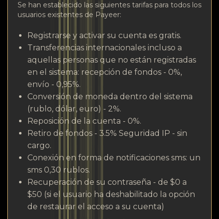
Se han establecido las siguientes tarifas para todos los
usuarios existentes de Payeer:
Registrarse y activar su cuenta es gratis.
Transferencias internacionales incluso a
aquellas personas que no están registradas
en el sistema: recepción de fondos - 0%,
envío - 0,95%.
Conversión de moneda dentro del sistema
(rublo, dólar, euro) - 2%.
Reposición de la cuenta - 0%.
Retiro de fondos - 3.5% Seguridad IP - sin
cargo.
Conexión en forma de notificaciones sms: un
sms 0,30 rublos.
Recuperación de su contraseña - de $0 a
$50 (si el usuario ha deshabilitado la opción
de restaurar el acceso a su cuenta)