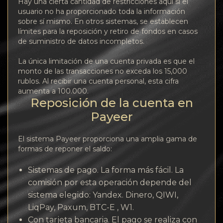
Hay una cierta cantidad de restricciones aquí si el
usuario no ha proporcionado toda la información
sobre sí mismo. En otros sistemas, se establecen
límites para la reposición y retiro de fondos en casos
de suministro de datos incompletos.
La única limitación de una cuenta privada es que el
monto de las transacciones no exceda los 15,000
rublos. Al recibir una cuenta personal, esta cifra
aumenta a 100.000.
Reposición de la cuenta en
Payeer
El sistema Payeer proporciona una amplia gama de
formas de reponer el saldo:
Sistemas de pago. La forma más fácil. La
comisión por esta operación depende del
sistema elegido: Yandex. Dinero, QIWI,
LiqPay, Paxum, BTC-E , W1.
Con tarjeta bancaria. El pago se realiza con