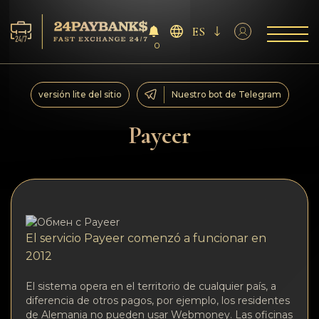
ES
0
Servicios
versión lite del sitio
Nuestro bot de Telegram
Reservas
Payeer
Para los socios
Reseñas
Reglas
El servicio Payeer comenzó a funcionar en
2012
AML/CFT
El sistema opera en el territorio de cualquier país, a
diferencia de otros pagos, por ejemplo, los residentes
de Alemania no pueden usar Webmoney. Las oficinas