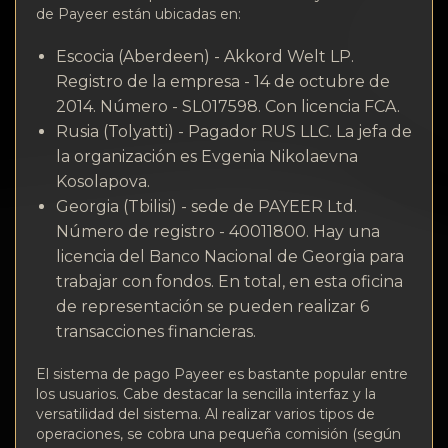
Confidencialidad
de Payeer están ubicadas en:
Contactos
Escocia (Aberdeen) - Akkord Welt LP.
Registro de la empresa - 14 de octubre de
Wiki
2014. Número - SL017598. Con licencia FCA.
Rusia (Tolyatti) - Pagador RUS LLC. La jefa de
FAQ
la organización es Evgenia Nikolaevna
Kosolapova.
Georgia (Tbilisi) - sede de PAYEER Ltd.
Reputación
Número de registro - 40011800. Hay una
licencia del Banco Nacional de Georgia para
Mapa del sitio
trabajar con fondos. En total, en esta oficina
de representación se pueden realizar 6
transacciones financieras.
El sistema de pago Payeer es bastante popular entre
los usuarios. Cabe destacar la sencilla interfaz y la
versatilidad del sistema. Al realizar varios tipos de
operaciones, se cobra una pequeña comisión (según