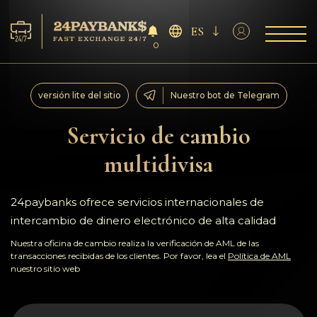
ES
0
Servicios
versión lite del sitio
Nuestro bot de Telegram
Reservas
Servicio de cambio
multidivisa
Para los socios
Reseñas
24paybanks ofrece servicios internacionales de
intercambio de dinero electrónico de alta calidad
Reglas
Nuestra oficina de cambio realiza la verificación de AML de las
transacciones recibidas de los clientes. Por favor, lea el
Política de AML
nuestro sitio web
AML/CFT