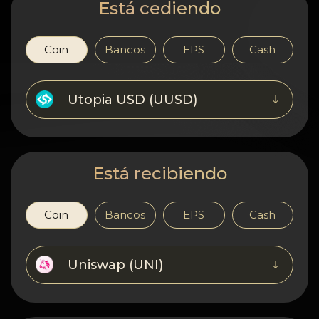
Confidencialidad
Está cediendo
Contactos
Coin
Bancos
EPS
Cash
Wiki
Utopia USD (UUSD)
FAQ
Reputación
Está recibiendo
Mapa del sitio
Coin
Bancos
EPS
Cash
Uniswap (UNI)