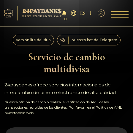
ES
0
Servicios
versión lite del sitio
Nuestro bot de Telegram
Reservas
Servicio de cambio
multidivisa
Para los socios
Reseñas
24paybanks ofrece servicios internacionales de
intercambio de dinero electrónico de alta calidad
Reglas
Nuestra oficina de cambio realiza la verificación de AML de las
transacciones recibidas de los clientes. Por favor, lea el
Política de AML
nuestro sitio web
AML/CFT