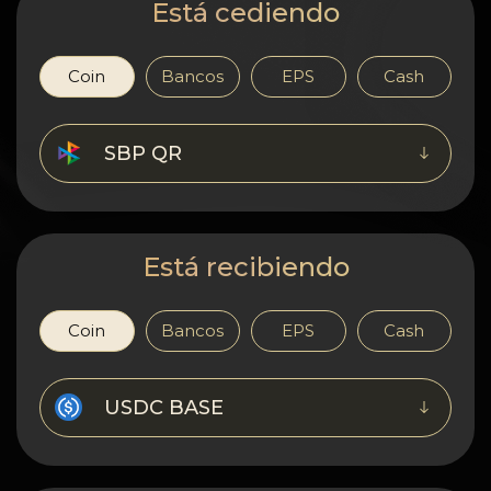
Confidencialidad
Está cediendo
Contactos
Coin
Bancos
EPS
Cash
Wiki
SBP QR
FAQ
Reputación
Está recibiendo
Mapa del sitio
Coin
Bancos
EPS
Cash
USDC BASE