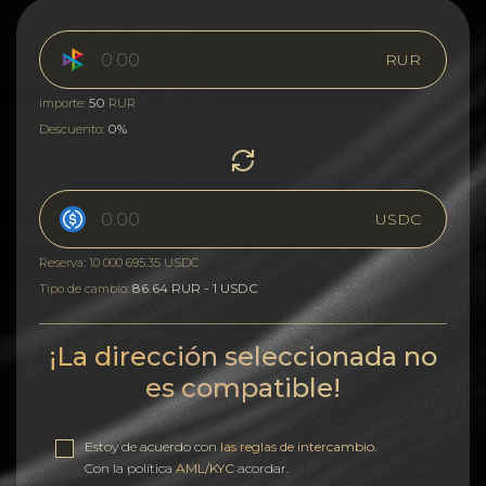
RUR
50
importe:
RUR
0%
Descuento:
USDC
Reserva: 10 000 695.35 USDC
86.64 RUR - 1 USDC
Tipo de cambio:
¡La dirección seleccionada no
es compatible!
Estoy de acuerdo con
las reglas de intercambio
.
Con la política
AML/KYC
acordar.