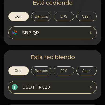
Confidencialidad
Está cediendo
Contactos
Coin
Bancos
EPS
Cash
Wiki
SBP QR
FAQ
Reputación
Está recibiendo
Mapa del sitio
Coin
Bancos
EPS
Cash
USDT TRC20