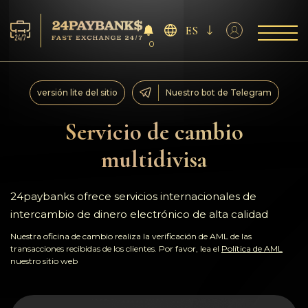
ES
0
Servicios
versión lite del sitio
Nuestro bot de Telegram
Reservas
Servicio de cambio
multidivisa
Para los socios
Reseñas
24paybanks ofrece servicios internacionales de
intercambio de dinero electrónico de alta calidad
Reglas
Nuestra oficina de cambio realiza la verificación de AML de las
transacciones recibidas de los clientes. Por favor, lea el
Política de AML
nuestro sitio web
AML/CFT