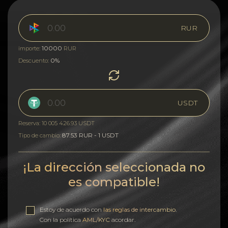
RUR
10000
importe:
RUR
0%
Descuento:
USDT
Reserva: 10 005 426.93 USDT
87.53 RUR - 1 USDT
Tipo de cambio:
¡La dirección seleccionada no
es compatible!
Estoy de acuerdo con
las reglas de intercambio
.
Con la política
AML/KYC
acordar.