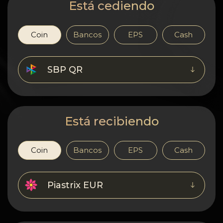
Confidencialidad
Está cediendo
Contactos
Coin
Bancos
EPS
Cash
Wiki
SBP QR
FAQ
Reputación
Está recibiendo
Mapa del sitio
Coin
Bancos
EPS
Cash
Piastrix EUR