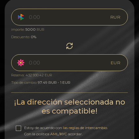
RUR
5000
importe:
RUR
0%
Descuento:
EUR
Reserva: 432 930.42 EUR
97.49 RUR - 1 EUR
Tipo de cambio:
¡La dirección seleccionada no
es compatible!
Estoy de acuerdo con
las reglas de intercambio
.
Con la política
AML/KYC
acordar.