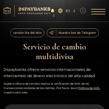
ES
0
Servicios
versión lite del sitio
Nuestro bot de Telegram
Reservas
Servicio de cambio
multidivisa
Para los socios
Reseñas
24paybanks ofrece servicios internacionales de
intercambio de dinero electrónico de alta calidad
Reglas
Nuestra oficina de cambio realiza la verificación de AML de las
transacciones recibidas de los clientes. Por favor, lea el
Política de AML
nuestro sitio web
AML/CFT