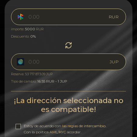
RUR
5000
importe:
RUR
0%
Descuento:
JUP
Reserva: 53 717 873.09 JUP
16.55 RUR - 1 JUP
Tipo de cambio:
¡La dirección seleccionada no
es compatible!
Estoy de acuerdo con
las reglas de intercambio
.
Con la política
AML/KYC
acordar.