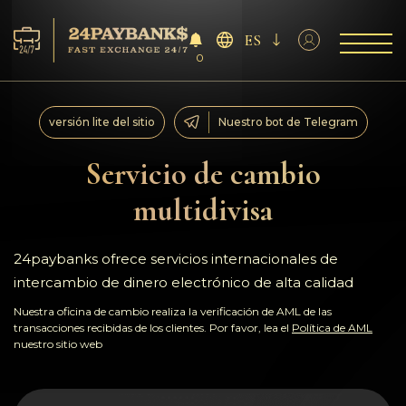
ES
0
Servicios
versión lite del sitio
Nuestro bot de Telegram
Reservas
Servicio de cambio
multidivisa
Para los socios
Reseñas
24paybanks ofrece servicios internacionales de
intercambio de dinero electrónico de alta calidad
Reglas
Nuestra oficina de cambio realiza la verificación de AML de las
transacciones recibidas de los clientes. Por favor, lea el
Política de AML
nuestro sitio web
AML/CFT