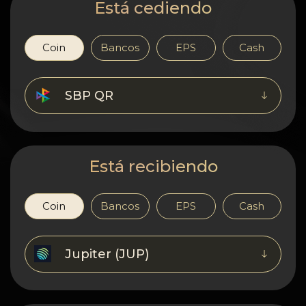
Confidencialidad
Está cediendo
Contactos
Coin
Bancos
EPS
Cash
Wiki
SBP QR
FAQ
Reputación
Está recibiendo
Mapa del sitio
Coin
Bancos
EPS
Cash
Jupiter (JUP)