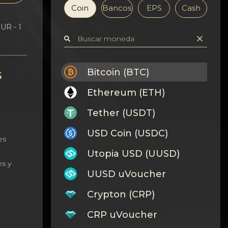
Coin
Bancos
EPS
Cash
UR - 1
s
Bitcoin (BTC)
Ethereum (ETH)
Tether (USDT)
USD Coin (USDC)
es
Utopia USD (UUSD)
s y
UUSD uVoucher
Crypton (CRP)
CRP uVoucher