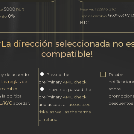
5000
Reserva: 1 229.45 BTC
te:
RUR
5639553.57 R
0%
Tipo de cambio:
ento:
BTC
¡La dirección seleccionada no e
compatible!
oy de acuerdo
Passed the
Recibir
n
las reglas de
notificacion
preliminary
AML check
ercambio
.
sobre
I have not passed the
 la política
promocione
preliminary
AML check
L/KYC
acordar.
descuentos
and accept all
associated
risks, as well as the terms
of refund