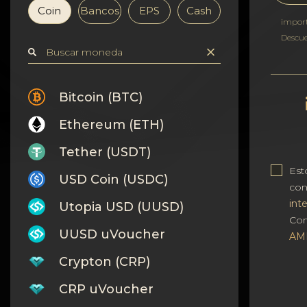
Confidencialidad
Coin
Bancos
EPS
Cash
impor
Contactos
Descu
Wiki
Bitcoin (BTC)
FAQ
Ethereum (ETH)
Reputación
Tether (USDT)
Est
USD Coin (USDC)
Mapa del sitio
co
int
Utopia USD (UUSD)
Con
UUSD uVoucher
AM
Crypton (CRP)
CRP uVoucher