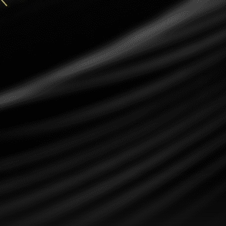
Ripple
Dogecoin
Dash
Solana
Polygon (POL)
Ethereum classic (ETC)
Cardano (ADA)
Bitcoin Cash
Bitcoin SV (BSV)
Arbitrum
Optimism (OP)
Cosmos (ATOM)