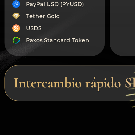
PayPal USD (PYUSD)
Tether Gold
USDS
Paxos Standard Token
Monero
Tron
Litecoin
Intercambio rápido 
GRAM
Notcoin (NOT)
BNB BEP20
Stellar