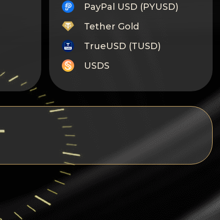
PayPal USD (PYUSD)
Tether Gold
TrueUSD (TUSD)
USDS
Monero
Tron
Litecoin
GRAM
Notcoin (NOT)
BNB BEP20
Stellar