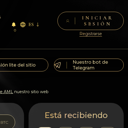
s
INICIAR
SESIÓN
ES
0
Registrarse
Nuestro bot de
ión lite del sitio
Telegram
 de AML
nuestro sitio web
Está recibiendo
BTC