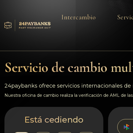
Intercambio
Servi
Servicios
Reservas
Servicio de cambio mult
Para los socios
Reseñas
24paybanks ofrece servicios internacionales de 
Nuestra oficina de cambio realiza la verificación de AML de las 
Reglas
AML/CFT
Está cediendo