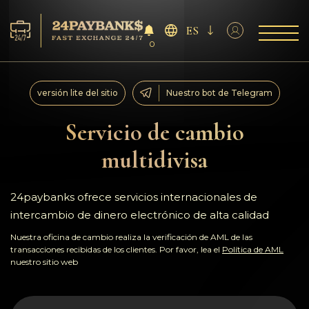
ES
0
Servicios
versión lite del sitio
Nuestro bot de Telegram
Reservas
Servicio de cambio
multidivisa
Para los socios
Reseñas
24paybanks ofrece servicios internacionales de
intercambio de dinero electrónico de alta calidad
Reglas
Nuestra oficina de cambio realiza la verificación de AML de las
transacciones recibidas de los clientes. Por favor, lea el
Política de AML
nuestro sitio web
AML/CFT