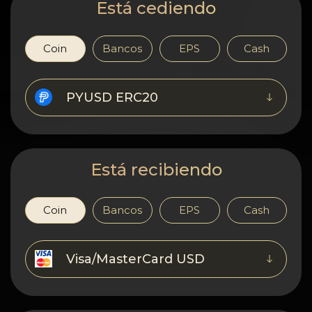
Confidencialidad
Está cediendo
Contactos
Coin
Bancos
EPS
Cash
Wiki
PYUSD ERC20
FAQ
Reputación
Está recibiendo
Mapa del sitio
Coin
Bancos
EPS
Cash
Visa/MasterCard USD