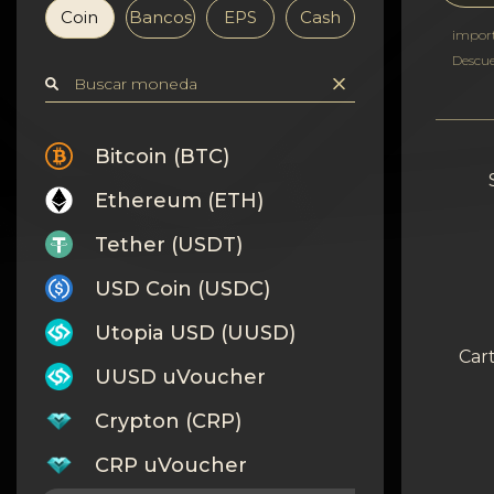
Confidencialidad
Coin
Bancos
EPS
Cash
impor
Contactos
Descu
Wiki
Bitcoin (BTC)
FAQ
Ethereum (ETH)
Reputación
Tether (USDT)
USD Coin (USDC)
Mapa del sitio
Utopia USD (UUSD)
Cart
UUSD uVoucher
Crypton (CRP)
CRP uVoucher