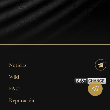
Tezos
Avalanche (AVAX)
Uniswap (UNI)
Jupiter (JUP)
Starknet (STRK)
AML Check
Noticias
Wiki
FAQ
Reputación