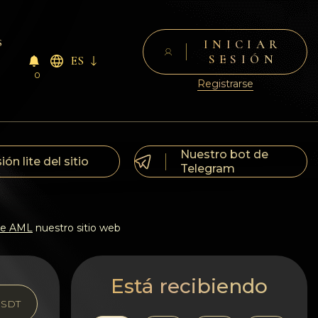
s
INICIAR
SESIÓN
ES
0
Registrarse
Nuestro bot de
ión lite del sitio
Telegram
 de AML
nuestro sitio web
Está recibiendo
SDT