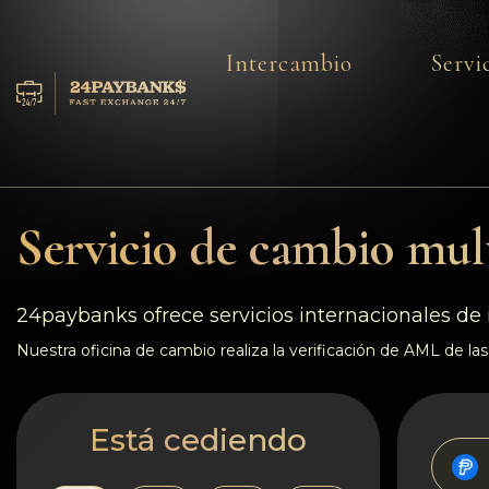
Intercambio
Servi
Servicios
Reservas
Servicio de cambio mult
Para los socios
Reseñas
24paybanks ofrece servicios internacionales de 
Nuestra oficina de cambio realiza la verificación de AML de las 
Reglas
AML/CFT
Está cediendo