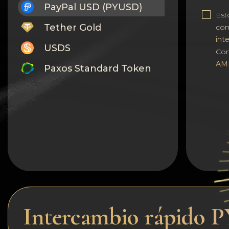
PayPal USD (PYUSD)
Est
Tether Gold
co
int
USDS
Con
AM
Paxos Standard Token
Monero
Tron
Litecoin
GRAM
Notcoin (NOT)
BNB BEP20
Intercambio rápido
Stellar