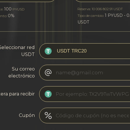
100
Reserva: 10 006 802.91 USDT
te:
PYUSD
1 PYUSD - 0
0%
Tipo de cambio:
ento:
USDT
Seleccionar red
USDT
Su correo
electrónico
era para recibir
Cupón