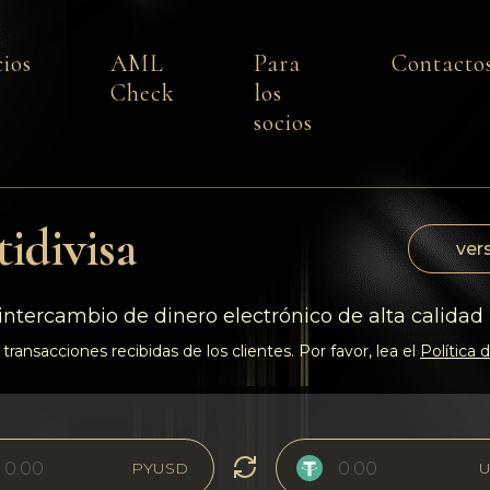
cios
AML
Para
Contacto
Check
los
socios
idivisa
vers
intercambio de dinero electrónico de alta calidad
transacciones recibidas de los clientes. Por favor, lea el
Política
PYUSD
U