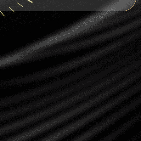
Ripple
Dogecoin
Dash
Solana
Polygon (POL)
Ethereum classic (ETC)
Cardano (ADA)
Bitcoin Cash
Bitcoin SV (BSV)
Arbitrum
Optimism (OP)
Cosmos (ATOM)