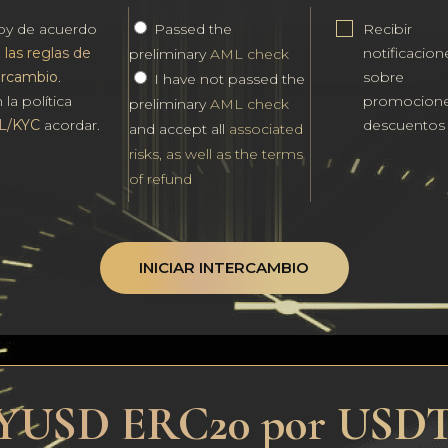
oy de acuerdo
Passed the
Recibir
n
las reglas de
notificacion
preliminary
AML check
ercambio
.
sobre
I have not passed the
 la política
promocione
preliminary
AML check
L/KYC
acordar.
descuentos
and accept all
associated
risks, as well as the terms
of refund
INICIAR INTERCAMBIO
 PYUSD ERC20 por USD