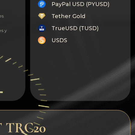
PayPal USD (PYUSD)
Tether Gold
es
TrueUSD (TUSD)
s y
USDS
Monero
Tron
Litecoin
GRAM
Notcoin (NOT)
BNB BEP20
T TRC20
Stellar