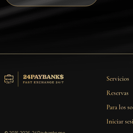
Tezos
Avalanche (AVAX)
Uniswap (UNI)
Jupiter (JUP)
Servicios
Reservas
Para los so
Iniciar se