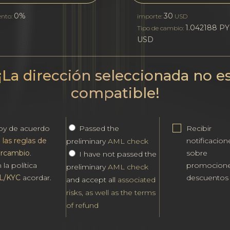
0%
30
ento:
importe:
USD
1.042188 PY
Tipo de cambio:
USD
¡La dirección seleccionada no e
compatible!
oy de acuerdo
Passed the
Recibir
n
las reglas de
notificacion
preliminary
AML check
ercambio
.
sobre
I have not passed the
 la política
promocione
preliminary
AML check
L/KYC
acordar.
descuentos
and accept all
associated
risks, as well as the terms
of refund