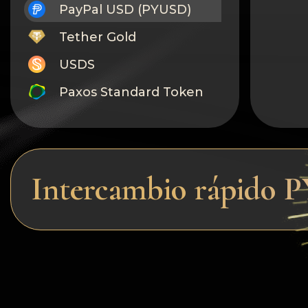
PayPal USD (PYUSD)
Tether Gold
USDS
Paxos Standard Token
Monero
Tron
Litecoin
Intercambio rápido 
GRAM
Notcoin (NOT)
BNB BEP20
Stellar