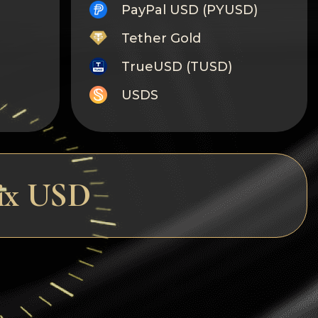
PayPal USD (PYUSD)
Tether Gold
TrueUSD (TUSD)
USDS
Monero
Tron
Litecoin
rix USD
GRAM
Notcoin (NOT)
BNB BEP20
Stellar