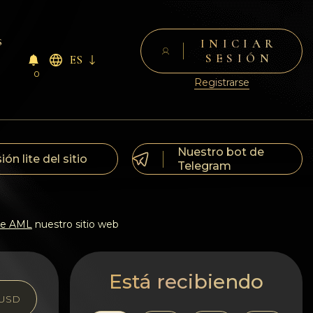
s
INICIAR
SESIÓN
ES
0
Registrarse
Nuestro bot de
ión lite del sitio
Telegram
 de AML
nuestro sitio web
Está recibiendo
USD