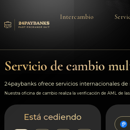
Intercambio
Servi
Servicios
Reservas
Servicio de cambio mult
Para los socios
Reseñas
24paybanks ofrece servicios internacionales de 
Nuestra oficina de cambio realiza la verificación de AML de las 
Reglas
AML/CFT
Está cediendo