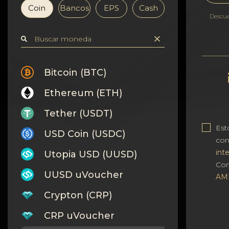
Confidencialidad
Coin
Bancos
EPS
Cash
Descu
Contactos
Wiki
Bitcoin (BTC)
FAQ
Ethereum (ETH)
Reputación
Tether (USDT)
Est
USD Coin (USDC)
Mapa del sitio
co
int
Utopia USD (UUSD)
Con
UUSD uVoucher
AM
Crypton (CRP)
CRP uVoucher