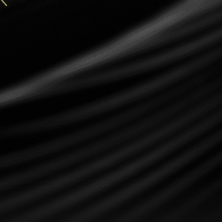
Ripple
Dogecoin
Dash
Solana
Polygon (POL)
Ethereum classic (ETC)
Cardano (ADA)
Bitcoin Cash
Bitcoin SV (BSV)
Arbitrum
Optimism (OP)
Cosmos (ATOM)