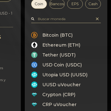
Coin
Bancos
EPS
Cash
USD - 1
s
Bitcoin (BTC)
Ethereum (ETH)
Tether (USDT)
USD Coin (USDC)
es
Utopia USD (UUSD)
s y
UUSD uVoucher
Crypton (CRP)
CRP uVoucher