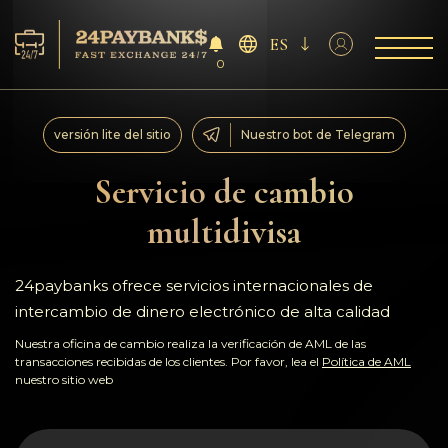
ES
0
Servicios
versión lite del sitio
Nuestro bot de Telegram
Reservas
Servicio de cambio
multidivisa
Para los socios
Reseñas
24paybanks ofrece servicios internacionales de
intercambio de dinero electrónico de alta calidad
Reglas
Nuestra oficina de cambio realiza la verificación de AML de las
transacciones recibidas de los clientes. Por favor, lea el
Política de AML
nuestro sitio web
AML/CFT