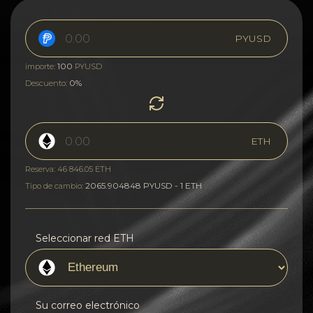
PYUSD
100
importe:
PYUSD
0%
Descuento:
ETH
Reserva: 46 846.05 ETH
2065.904848 PYUSD - 1 ETH
Tipo de cambio:
Seleccionar red ETH
Su correo electrónico