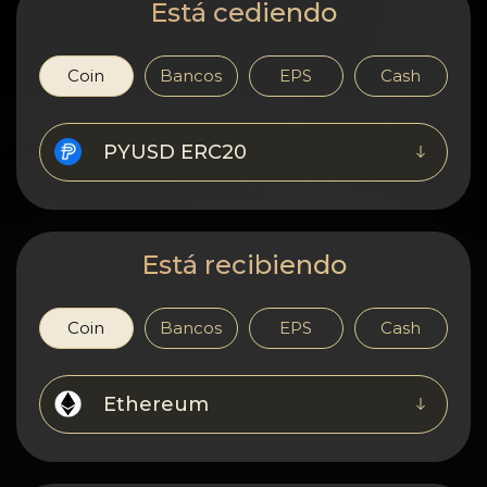
Confidencialidad
Está cediendo
Contactos
Coin
Bancos
EPS
Cash
Wiki
PYUSD ERC20
FAQ
Reputación
Está recibiendo
Mapa del sitio
Coin
Bancos
EPS
Cash
Ethereum