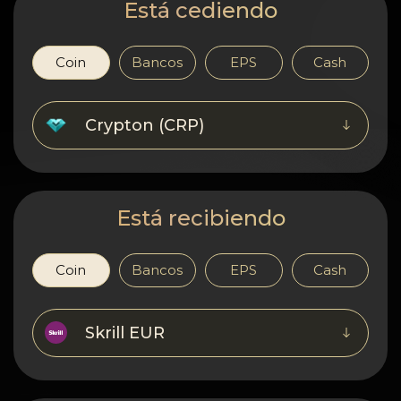
Confidencialidad
Está cediendo
Contactos
Coin
Bancos
EPS
Cash
Wiki
Crypton (CRP)
FAQ
Reputación
Está recibiendo
Mapa del sitio
Coin
Bancos
EPS
Cash
Skrill EUR