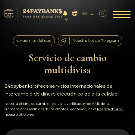
ES
0
Servicios
versión lite del sitio
Nuestro bot de Telegram
Reservas
Servicio de cambio
multidivisa
Para los socios
Reseñas
24paybanks ofrece servicios internacionales de
intercambio de dinero electrónico de alta calidad
Reglas
Nuestra oficina de cambio realiza la verificación de AML de las
transacciones recibidas de los clientes. Por favor, lea el
Política de AML
nuestro sitio web
AML/CFT