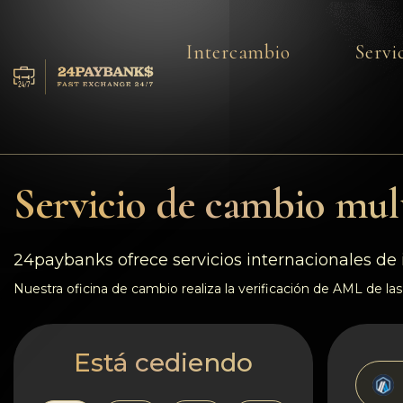
Intercambio
Servi
Servicios
Reservas
Servicio de cambio mult
Para los socios
Reseñas
24paybanks ofrece servicios internacionales de 
Nuestra oficina de cambio realiza la verificación de AML de las 
Reglas
AML/CFT
Está cediendo