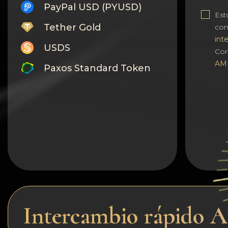
PayPal USD (PYUSD)
Est
Tether Gold
co
int
USDS
Con
AM
Paxos Standard Token
Monero
Tron
Litecoin
GRAM
Notcoin (NOT)
BNB BEP20
Intercambio rápido 
Stellar