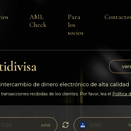
cios
AML
Para
Contacto
Check
los
socios
idivisa
vers
intercambio de dinero electrónico de alta calidad
transacciones recibidas de los clientes. Por favor, lea el
Política
ARB
T