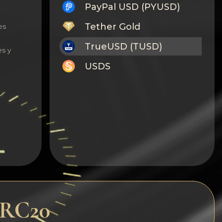
PayPal USD (PYUSD)
Tether Gold
es
TrueUSD (TUSD)
s y
USDS
Monero
Tron
Litecoin
GRAM
Notcoin (NOT)
BNB BEP20
ERC20
Stellar