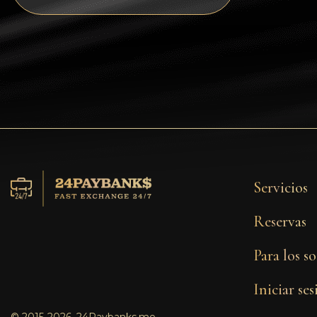
Tezos
Avalanche (AVAX)
Uniswap (UNI)
Jupiter (JUP)
Servicios
Reservas
Para los so
Iniciar se