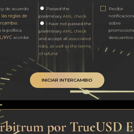
oy de acuerdo
Passed the
Recibir
n
las reglas de
notificacion
preliminary
AML check
ercambio
.
sobre
I have not passed the
 la política
promocione
preliminary
AML check
L/KYC
acordar.
descuentos
and accept all
associated
risks, as well as the terms
of refund
INICIAR INTERCAMBIO
Arbitrum por TrueUSD 