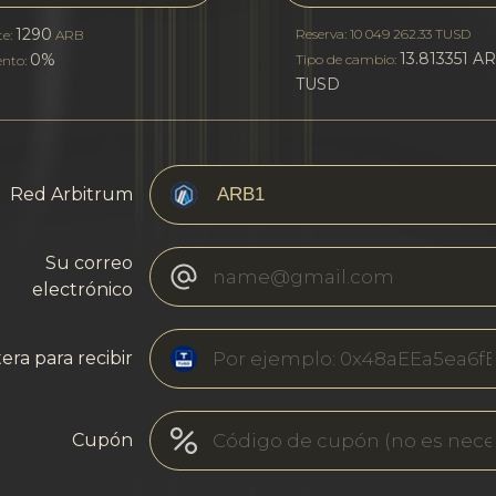
1290
Reserva: 10 049 262.33 TUSD
te:
ARB
13.813351 AR
0%
Tipo de cambio:
ento:
TUSD
Red Arbitrum
Su correo
electrónico
era para recibir
Cupón