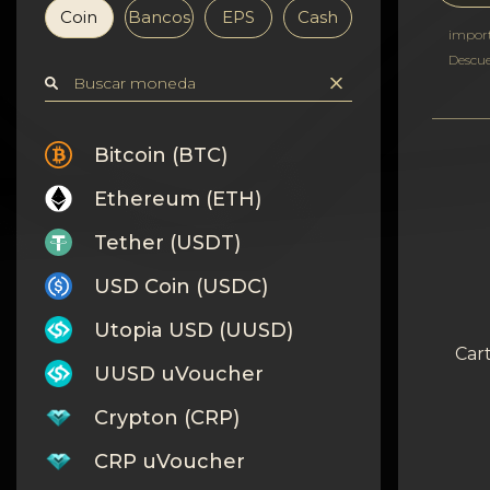
Confidencialidad
Coin
Bancos
EPS
Cash
impor
Contactos
Descu
Wiki
Bitcoin (BTC)
FAQ
Ethereum (ETH)
Reputación
Tether (USDT)
USD Coin (USDC)
Mapa del sitio
Utopia USD (UUSD)
Cart
UUSD uVoucher
Crypton (CRP)
CRP uVoucher