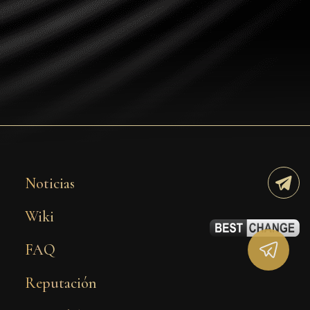
Tezos
Avalanche (AVAX)
Uniswap (UNI)
Jupiter (JUP)
Starknet (STRK)
AML Check
Noticias
Wiki
FAQ
Reputación