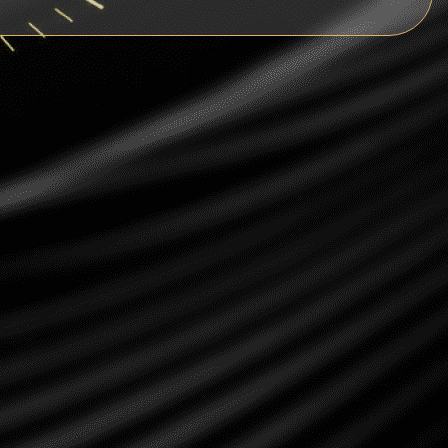
Ripple
Dogecoin
Dash
Solana
Polygon (POL)
Ethereum classic (ETC)
Cardano (ADA)
Bitcoin Cash
Bitcoin SV (BSV)
Arbitrum
Optimism (OP)
Cosmos (ATOM)