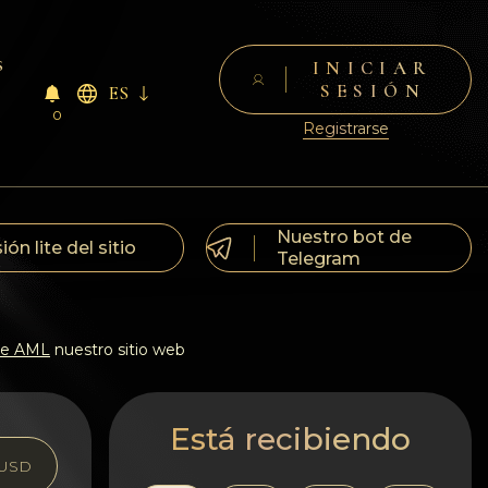
s
INICIAR
SESIÓN
ES
0
Registrarse
Nuestro bot de
ión lite del sitio
Telegram
 de AML
nuestro sitio web
Está recibiendo
USD