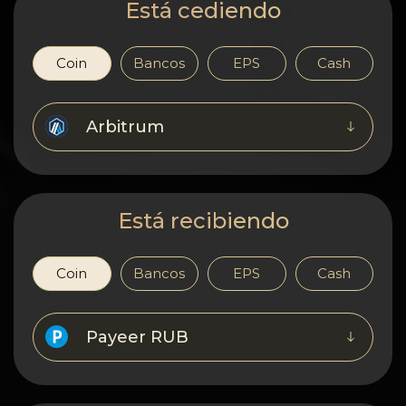
Confidencialidad
Está cediendo
Contactos
Coin
Bancos
EPS
Cash
Wiki
Arbitrum
FAQ
Reputación
Está recibiendo
Mapa del sitio
Coin
Bancos
EPS
Cash
Payeer RUB