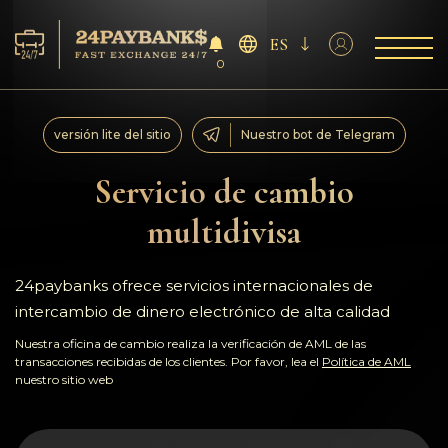
ES
0
Servicios
versión lite del sitio
Nuestro bot de Telegram
Reservas
Servicio de cambio
multidivisa
Para los socios
Reseñas
24paybanks ofrece servicios internacionales de
intercambio de dinero electrónico de alta calidad
Reglas
Nuestra oficina de cambio realiza la verificación de AML de las
transacciones recibidas de los clientes. Por favor, lea el
Política de AML
nuestro sitio web
AML/CFT