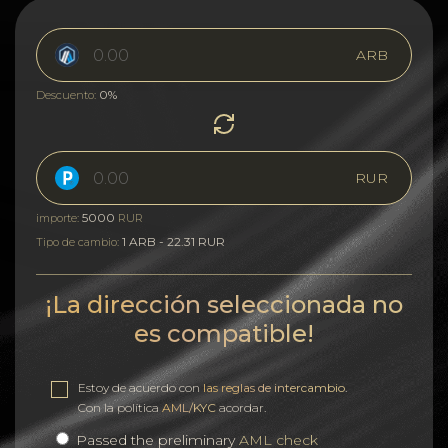
ARB
0%
Descuento:
RUR
5000
importe:
RUR
1 ARB - 22.31 RUR
Tipo de cambio:
¡La dirección seleccionada no
es compatible!
Estoy de acuerdo con
las reglas de intercambio
.
Con la política
AML/KYC
acordar.
Passed the preliminary
AML check