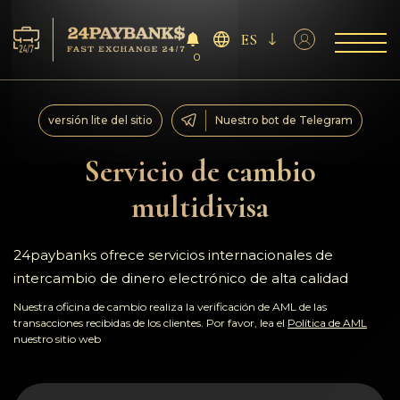
ES
0
Servicios
versión lite del sitio
Nuestro bot de Telegram
Reservas
Servicio de cambio
multidivisa
Para los socios
Reseñas
24paybanks ofrece servicios internacionales de
intercambio de dinero electrónico de alta calidad
Reglas
Nuestra oficina de cambio realiza la verificación de AML de las
transacciones recibidas de los clientes. Por favor, lea el
Política de AML
nuestro sitio web
AML/CFT