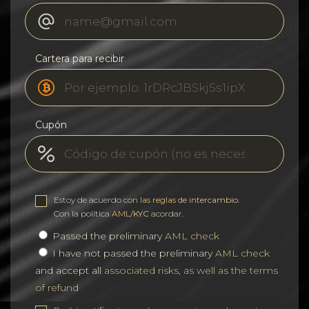
Cartera para recibir
Cupón
Estoy de acuerdo con
las reglas de intercambio
.
Con la política
AML/KYC
acordar.
Passed the preliminary
AML check
I have not passed the preliminary
AML check
and accept all
associated risks, as well as the terms
of refund