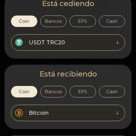
Confidencialidad
Está cediendo
Contactos
Coin
Bancos
EPS
Cash
Wiki
USDT TRC20
FAQ
Reputación
Está recibiendo
Mapa del sitio
Coin
Bancos
EPS
Cash
Bitcoin