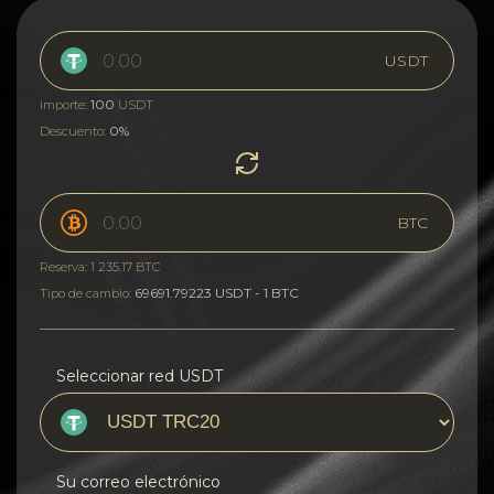
USDT
100
importe:
USDT
0%
Descuento:
BTC
Reserva: 1 235.17 BTC
69691.79223 USDT - 1 BTC
Tipo de cambio:
Seleccionar red USDT
Su correo electrónico